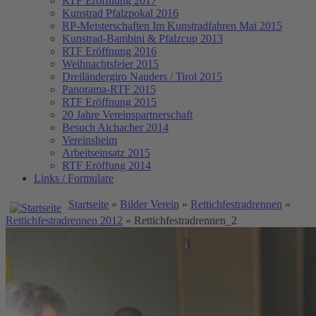
RTF Eröffnung 2017
Kunstrad Pfalzpokal 2016
RP-Meisterschaften
Im Kunstradfahren Mai 2015
Kunstrad-Bambini & Pfalzcup 2013
RTF Eröffnung 2016
Weihnachtsfeier 2015
Dreiländergiro Nauders / Tirol 2015
Panorama-RTF 2015
RTF Eröffnung 2015
20 Jahre Vereinspartnerschaft
Besuch Aichacher 2014
Vereinsheim
Arbeitseinsatz 2015
RTF Eröffung 2014
Links / Formulare
Startseite
»
Bilder Verein
»
Rettichfestradrennen
»
Rettichfestradrennen 2012
» Rettichfestradrennen_2