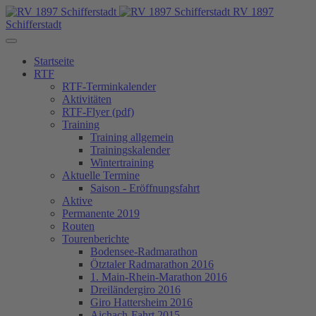
RV 1897
Schifferstadt
Startseite
RTF
RTF-Terminkalender
Aktivitäten
RTF-Flyer (pdf)
Training
Training allgemein
Trainingskalender
Wintertraining
Aktuelle Termine
Saison - Eröffnungsfahrt
Aktive
Permanente 2019
Routen
Tourenberichte
Bodensee-Radmarathon
Ötztaler Radmarathon 2016
1. Main-Rhein-Marathon 2016
Dreiländergiro 2016
Giro Hattersheim 2016
Aichach-Fahrt 2015