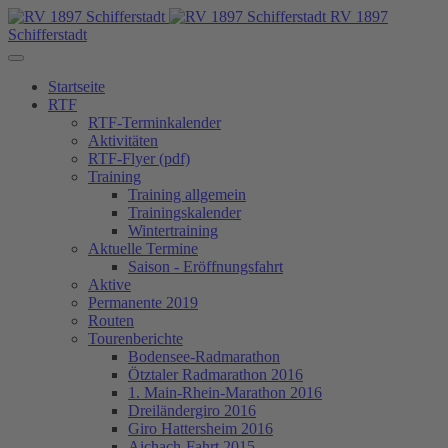
RV 1897
Schifferstadt
Startseite
RTF
RTF-Terminkalender
Aktivitäten
RTF-Flyer (pdf)
Training
Training allgemein
Trainingskalender
Wintertraining
Aktuelle Termine
Saison - Eröffnungsfahrt
Aktive
Permanente 2019
Routen
Tourenberichte
Bodensee-Radmarathon
Ötztaler Radmarathon 2016
1. Main-Rhein-Marathon 2016
Dreiländergiro 2016
Giro Hattersheim 2016
Aichach-Fahrt 2015