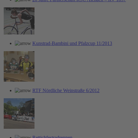
Kunstrad-Bambini und Pfalzcup 11/2013
RTF Nördliche Weinstraße 6/2012
Rettichfestradrennen