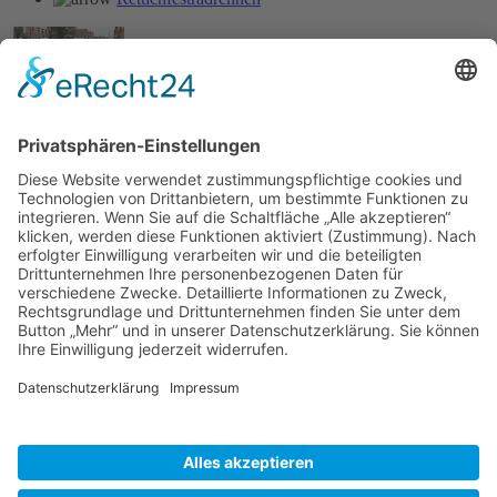
Rettichfestumzug 6/2011
Vereinsheim
Aktuelle Seite:
Home
Bildergalerie