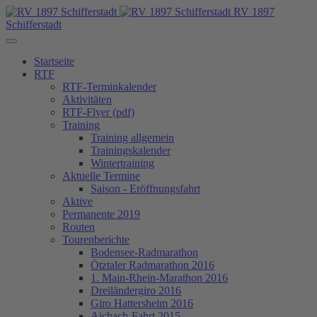
RV 1897
Schifferstadt
Startseite
RTF
RTF-Terminkalender
Aktivitäten
RTF-Flyer (pdf)
Training
Training allgemein
Trainingskalender
Wintertraining
Aktuelle Termine
Saison - Eröffnungsfahrt
Aktive
Permanente 2019
Routen
Tourenberichte
Bodensee-Radmarathon
Ötztaler Radmarathon 2016
1. Main-Rhein-Marathon 2016
Dreiländergiro 2016
Giro Hattersheim 2016
Aichach-Fahrt 2015