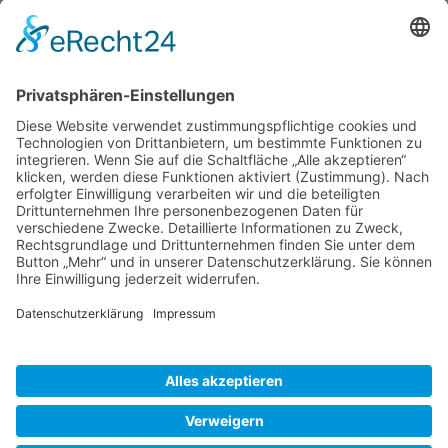
Arbeitseinsatz rund um das Vereinsheim am 7.
Februar 2015_1
Bild-Informationen
Aktuelle Seite:
Home
Bildergalerie
Arbeitseinsatz 2015
Copyright © RV 1897 Schifferstadt |
Impressum
|
Datenschutz
|
Haftungsausschluss
|
PDF-Satzung
|
Login