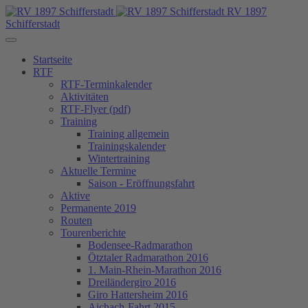
RV 1897
Schifferstadt
Startseite
RTF
RTF-Terminkalender
Aktivitäten
RTF-Flyer (pdf)
Training
Training allgemein
Trainingskalender
Wintertraining
Aktuelle Termine
Saison - Eröffnungsfahrt
Aktive
Permanente 2019
Routen
Tourenberichte
Bodensee-Radmarathon
Ötztaler Radmarathon 2016
1. Main-Rhein-Marathon 2016
Dreiländergiro 2016
Giro Hattersheim 2016
Aichach-Fahrt 2015