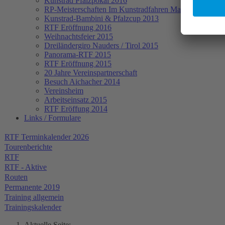
Kunstrad Pfalzpokal 2016
RP-Meisterschaften
Im Kunstradfahren Mai 2015
Kunstrad-Bambini & Pfalzcup 2013
RTF Eröffnung 2016
Weihnachtsfeier 2015
Dreiländergiro Nauders / Tirol 2015
Panorama-RTF 2015
RTF Eröffnung 2015
20 Jahre Vereinspartnerschaft
Besuch Aichacher 2014
Vereinsheim
Arbeitseinsatz 2015
RTF Eröffung 2014
Links / Formulare
RTF Terminkalender 2026
Tourenberichte
RTF
RTF - Aktive
Routen
Permanente 2019
Training allgemein
Trainingskalender
Aktuelle Seite: