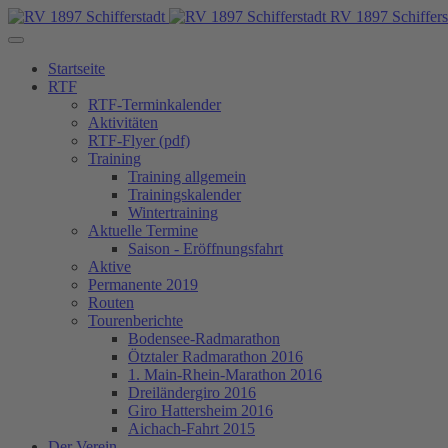
RV 1897 Schiffers
Startseite
RTF
RTF-Terminkalender
Aktivitäten
RTF-Flyer (pdf)
Training
Training allgemein
Trainingskalender
Wintertraining
Aktuelle Termine
Saison - Eröffnungsfahrt
Aktive
Permanente 2019
Routen
Tourenberichte
Bodensee-Radmarathon
Ötztaler Radmarathon 2016
1. Main-Rhein-Marathon 2016
Dreiländergiro 2016
Giro Hattersheim 2016
Aichach-Fahrt 2015
Der Verein