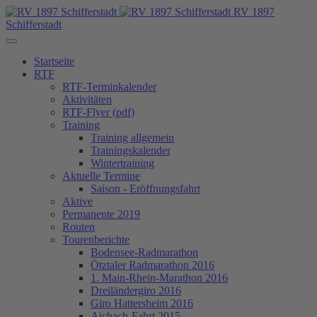
RV 1897
Schifferstadt
Startseite
RTF
RTF-Terminkalender
Aktivitäten
RTF-Flyer (pdf)
Training
Training allgemein
Trainingskalender
Wintertraining
Aktuelle Termine
Saison - Eröffnungsfahrt
Aktive
Permanente 2019
Routen
Tourenberichte
Bodensee-Radmarathon
Ötztaler Radmarathon 2016
1. Main-Rhein-Marathon 2016
Dreiländergiro 2016
Giro Hattersheim 2016
Aichach-Fahrt 2015