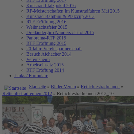
RTF Eröffnung 2017
Kunstrad Pfalzpokal 2016
RP-Meisterschaften
Im Kunstradfahren Mai 2015
Kunstrad-Bambini & Pfalzcup 2013
RTF Eröffnung 2016
Weihnachtsfeier 2015
Dreiländergiro Nauders / Tirol 2015
Panorama-RTF 2015
RTF Eröffnung 2015
20 Jahre Vereinspartnerschaft
Besuch Aichacher 2014
Vereinsheim
Arbeitseinsatz 2015
RTF Eröffung 2014
Links / Formulare
Startseite
»
Bilder Verein
»
Rettichfestradrennen
»
Rettichfestradrennen 2012
» Rettichfestradrennen 2012_10