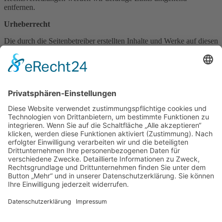
entfernen.
Urheberrecht
Die durch die Seitenbetreiber erstellten Inhalte und Werke auf diesen
Seiten unterliegen dem deutschen Urheberrecht. Die
Vervielfältigung, Bearbeitung, Verbreitung und jede Art der
Verwertung außerhalb der Grenzen des Urheberrechtes bedürfen der
schriftlichen Zustimmung des jeweiligen Autors bzw. Erstellers.
Downloads und Kopien dieser Seite sind nur für den privaten, nicht
kommerziellen Gebrauch gestattet. Soweit die Inhalte auf dieser
Seite nicht vom Betreiber erstellt wurden, werden die Urheberrechte
Dritter beachtet. Insbesondere werden Inhalte Dritter als solche
gekennzeichnet. Sollten Sie trotzdem auf eine
Urheberrechtsverletzung aufmerksam werden, bitten wir um einen
entsprechenden Hinweis. Bei Bekanntwerden von
Rechtsverletzungen werden wir derartige Inhalte umgehend
entfernen.
Quellverweis:
eRecht24
Aktuelle Seite:
Home
Disclaimer