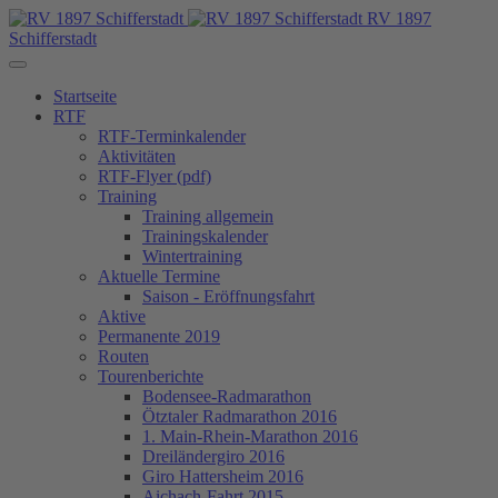
RV 1897
Schifferstadt
Startseite
RTF
RTF-Terminkalender
Aktivitäten
RTF-Flyer (pdf)
Training
Training allgemein
Trainingskalender
Wintertraining
Aktuelle Termine
Saison - Eröffnungsfahrt
Aktive
Permanente 2019
Routen
Tourenberichte
Bodensee-Radmarathon
Ötztaler Radmarathon 2016
1. Main-Rhein-Marathon 2016
Dreiländergiro 2016
Giro Hattersheim 2016
Aichach-Fahrt 2015