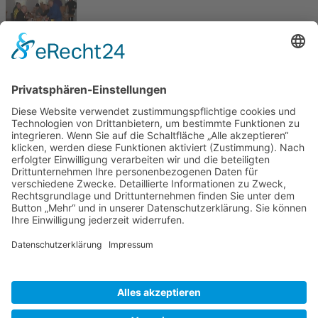
Aktuelle Seite:
Home
Bildergalerie
Kunstrad-Bambini & Pfalzcup 2013
Copyright © RV 1897 Schifferstadt |
Impressum
|
Datenschutz
|