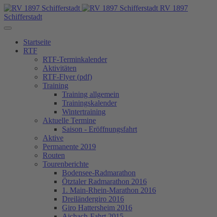
RV 1897
Schifferstadt
Startseite
RTF
RTF-Terminkalender
Aktivitäten
RTF-Flyer (pdf)
Training
Training allgemein
Trainingskalender
Wintertraining
Aktuelle Termine
Saison - Eröffnungsfahrt
Aktive
Permanente 2019
Routen
Tourenberichte
Bodensee-Radmarathon
Ötztaler Radmarathon 2016
1. Main-Rhein-Marathon 2016
Dreiländergiro 2016
Giro Hattersheim 2016
Aichach-Fahrt 2015