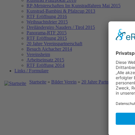
Kunstrad Pfalzpokal 2016
RP-Meisterschaften
Im Kunstradfahren Mai 2015
Kunstrad-Bambini & Pfalzcup 2013
RTF Eröffnung 2016
Weihnachtsfeier 2015
Dreiländergiro Nauders / Tirol 2015
Panorama-RTF 2015
RTF Eröffnung 2015
20 Jahre Vereinspartnerschaft
Besuch Aichacher 2014
Vereinsheim
Arbeitseinsatz 2015
RTF Eröffung 2014
Links / Formulare
Startseite
»
Bilder Verein
»
20 Jahre Partnerschaft RS