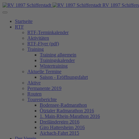
RV 1897 Schiffers
Startseite
RTF
RTF-Terminkalender
Aktivitäten
RTF-Flyer (pdf)
Training
Training allgemein
Trainingskalender
Wintertraining
Aktuelle Termine
Saison - Eröffnungsfahrt
Aktive
Permanente 2019
Routen
Tourenberichte
Bodensee-Radmarathon
Ötztaler Radmarathon 2016
1. Main-Rhein-Marathon 2016
Dreiländergiro 2016
Giro Hattersheim 2016
Aichach-Fahrt 2015
Der Verein