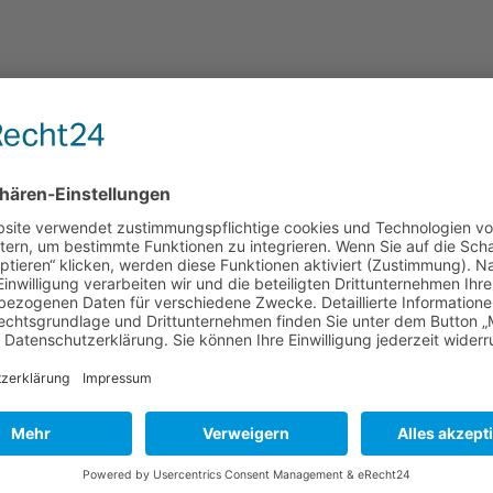
C Aichach – RV 1897
» Vereinspartnerschaft_4