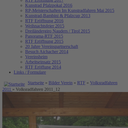
RTF Eröffnung 2017
Kunstrad Pfalzpokal 2016
RP-Meisterschaften
Im Kunstradfahren Mai 2015
Kunstrad-Bambini & Pfalzcup 2013
RTF Eröffnung 2016
Weihnachtsfeier 2015
Dreiländergiro Nauders / Tirol 2015
Panorama-RTF 2015
RTF Eröffnung 2015
20 Jahre Vereinspartnerschaft
Besuch Aichacher 2014
Vereinsheim
Arbeitseinsatz 2015
RTF Eröffung 2014
Links / Formulare
Startseite
»
Bilder Verein
»
RTF
»
Volksradfahren
2011
» Volksradfahren 2011_12