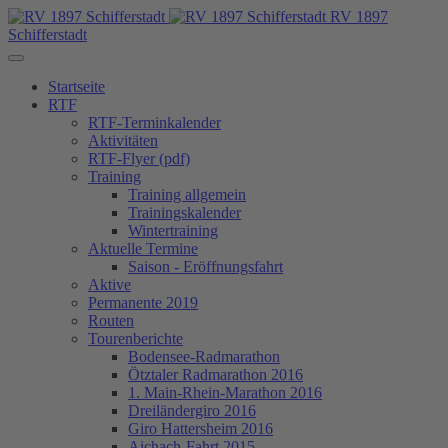
RV 1897
Schifferstadt
Startseite
RTF
RTF-Terminkalender
Aktivitäten
RTF-Flyer (pdf)
Training
Training allgemein
Trainingskalender
Wintertraining
Aktuelle Termine
Saison - Eröffnungsfahrt
Aktive
Permanente 2019
Routen
Tourenberichte
Bodensee-Radmarathon
Ötztaler Radmarathon 2016
1. Main-Rhein-Marathon 2016
Dreiländergiro 2016
Giro Hattersheim 2016
Aichach-Fahrt 2015