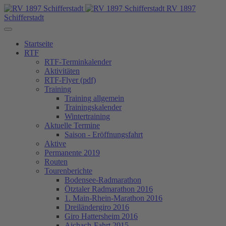
RV 1897
Schifferstadt
Startseite
RTF
RTF-Terminkalender
Aktivitäten
RTF-Flyer (pdf)
Training
Training allgemein
Trainingskalender
Wintertraining
Aktuelle Termine
Saison - Eröffnungsfahrt
Aktive
Permanente 2019
Routen
Tourenberichte
Bodensee-Radmarathon
Ötztaler Radmarathon 2016
1. Main-Rhein-Marathon 2016
Dreiländergiro 2016
Giro Hattersheim 2016
Aichach-Fahrt 2015