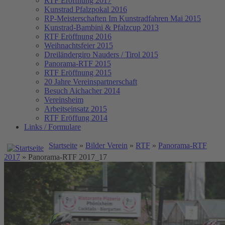
RTF Eröffnung 2017
Kunstrad Pfalzpokal 2016
RP-Meisterschaften
Im Kunstradfahren Mai 2015
Kunstrad-Bambini & Pfalzcup 2013
RTF Eröffnung 2016
Weihnachtsfeier 2015
Dreiländergiro Nauders / Tirol 2015
Panorama-RTF 2015
RTF Eröffnung 2015
20 Jahre Vereinspartnerschaft
Besuch Aichacher 2014
Vereinsheim
Arbeitseinsatz 2015
RTF Eröffung 2014
Links / Formulare
Startseite
»
Bilder Verein
»
RTF
»
Panorama-RTF
2017
» Panorama-RTF 2017_17