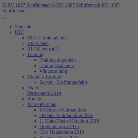
RV 1897
Schifferstadt
Startseite
RTF
RTF-Terminkalender
Aktivitäten
RTF-Flyer (pdf)
Training
Training allgemein
Trainingskalender
Wintertraining
Aktuelle Termine
Saison - Eröffnungsfahrt
Aktive
Permanente 2019
Routen
Tourenberichte
Bodensee-Radmarathon
Ötztaler Radmarathon 2016
1. Main-Rhein-Marathon 2016
Dreiländergiro 2016
Giro Hattersheim 2016
Aichach-Fahrt 2015