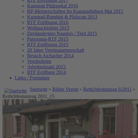
RTF Eröffnung 2017
Kunstrad Pfalzpokal 2016
RP-Meisterschaften
Im Kunstradfahren Mai 2015
Kunstrad-Bambini & Pfalzcup 2013
RTF Eröffnung 2016
Weihnachtsfeier 2015
Dreiländergiro Nauders / Tirol 2015
Panorama-RTF 2015
RTF Eröffnung 2015
20 Jahre Vereinspartnerschaft
Besuch Aichacher 2014
Vereinsheim
Arbeitseinsatz 2015
RTF Eröffung 2014
Links / Formulare
Startseite
»
Bilder Verein
»
Rettichfestumzug 6/2011
»
Rettichfestumzug 2011_15