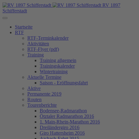
RV 1897
Schifferstadt
Startseite
RTF
RTF-Terminkalender
Aktivitäten
RTF-Flyer (pdf)
Training
Training allgemein
Trainingskalender
Wintertraining
Aktuelle Termine
Saison - Eröffnungsfahrt
Aktive
Permanente 2019
Routen
Tourenberichte
Bodensee-Radmarathon
Ötztaler Radmarathon 2016
1. Main-Rhein-Marathon 2016
Dreiländergiro 2016
Giro Hattersheim 2016
Aichach-Fahrt 2015