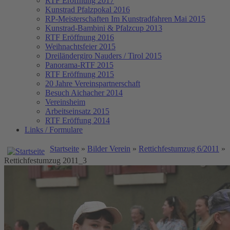
RTF Eröffnung 2017
Kunstrad Pfalzpokal 2016
RP-Meisterschaften
Im Kunstradfahren Mai 2015
Kunstrad-Bambini & Pfalzcup 2013
RTF Eröffnung 2016
Weihnachtsfeier 2015
Dreiländergiro Nauders / Tirol 2015
Panorama-RTF 2015
RTF Eröffnung 2015
20 Jahre Vereinspartnerschaft
Besuch Aichacher 2014
Vereinsheim
Arbeitseinsatz 2015
RTF Eröffung 2014
Links / Formulare
Startseite
»
Bilder Verein
»
Rettichfestumzug 6/2011
»
Rettichfestumzug 2011_3