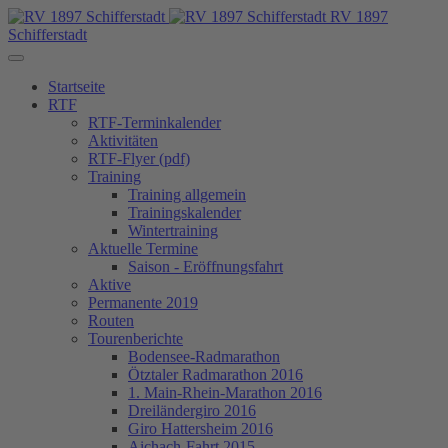
RV 1897
Schifferstadt
Startseite
RTF
RTF-Terminkalender
Aktivitäten
RTF-Flyer (pdf)
Training
Training allgemein
Trainingskalender
Wintertraining
Aktuelle Termine
Saison - Eröffnungsfahrt
Aktive
Permanente 2019
Routen
Tourenberichte
Bodensee-Radmarathon
Ötztaler Radmarathon 2016
1. Main-Rhein-Marathon 2016
Dreiländergiro 2016
Giro Hattersheim 2016
Aichach-Fahrt 2015