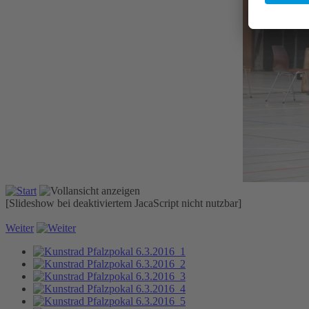
[Slideshow bei deaktiviertem JacaScript nicht nutzbar]
Weiter