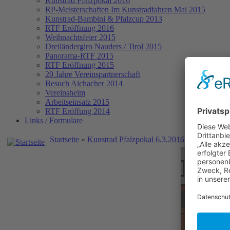
Kunstrad Pfalzpokal 2016
RP-Meisterschaften
Im Kunstradfahren Mai 2015
Kunstrad-Bambini & Pfalzcup 2013
RTF Eröffnung 2016
Weihnachtsfeier 2015
Dreiländergiro Nauders / Tirol 2015
Panorama-RTF 2015
RTF Eröffnung 2015
20 Jahre Vereinspartnerschaft
Besuch Aichacher 2014
Vereinsheim
Arbeitseinsatz 2015
RTF Eröffung 2014
Links / Formulare
Startseite
»
Kunstrad Pfalzpokal 6.3.2016
» Kunstrad P