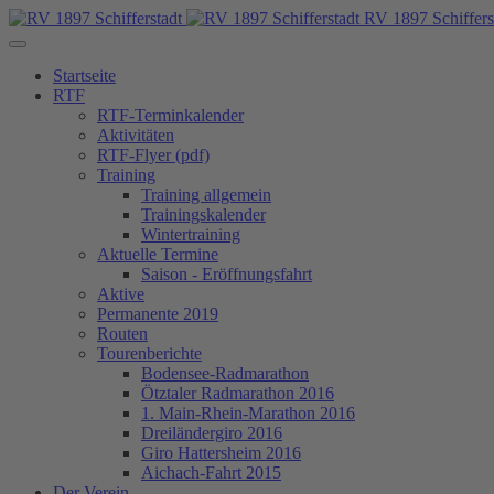
RV 1897 Schiffers
Startseite
RTF
RTF-Terminkalender
Aktivitäten
RTF-Flyer (pdf)
Training
Training allgemein
Trainingskalender
Wintertraining
Aktuelle Termine
Saison - Eröffnungsfahrt
Aktive
Permanente 2019
Routen
Tourenberichte
Bodensee-Radmarathon
Ötztaler Radmarathon 2016
1. Main-Rhein-Marathon 2016
Dreiländergiro 2016
Giro Hattersheim 2016
Aichach-Fahrt 2015
Der Verein