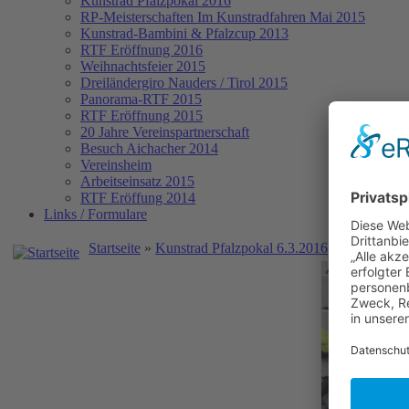
Kunstrad Pfalzpokal 2016
RP-Meisterschaften
Im Kunstradfahren Mai 2015
Kunstrad-Bambini & Pfalzcup 2013
RTF Eröffnung 2016
Weihnachtsfeier 2015
Dreiländergiro Nauders / Tirol 2015
Panorama-RTF 2015
RTF Eröffnung 2015
20 Jahre Vereinspartnerschaft
Besuch Aichacher 2014
Vereinsheim
Arbeitseinsatz 2015
RTF Eröffung 2014
Links / Formulare
Startseite
»
Kunstrad Pfalzpokal 6.3.2016
» Kunstrad P