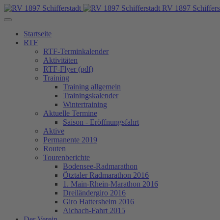
RV 1897 Schiffers
Startseite
RTF
RTF-Terminkalender
Aktivitäten
RTF-Flyer (pdf)
Training
Training allgemein
Trainingskalender
Wintertraining
Aktuelle Termine
Saison - Eröffnungsfahrt
Aktive
Permanente 2019
Routen
Tourenberichte
Bodensee-Radmarathon
Ötztaler Radmarathon 2016
1. Main-Rhein-Marathon 2016
Dreiländergiro 2016
Giro Hattersheim 2016
Aichach-Fahrt 2015
Der Verein