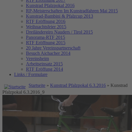
RTF Eröffnung 2017
Kunstrad Pfalzpokal 2016
RP-Meisterschaften
Im Kunstradfahren Mai 2015
Kunstrad-Bambini & Pfalzcup 2013
RTF Eröffnung 2016
Weihnachtsfeier 2015
Dreiländergiro Nauders / Tirol 2015
Panorama-RTF 2015
RTF Eröffnung 2015
20 Jahre Vereinspartnerschaft
Besuch Aichacher 2014
Vereinsheim
Arbeitseinsatz 2015
RTF Eröffung 2014
Links / Formulare
Startseite
»
Kunstrad Pfalzpokal 6.3.2016
» Kunstrad
Pfalzpokal 6.3.2016_9