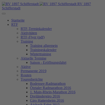
RV 1897
Schifferstadt
Startseite
RTF
RTF-Terminkalender
Aktivitäten
RTF-Flyer (pdf)
Training
Training allgemein
Trainingskalender
Wintertraining
Aktuelle Termine
Saison - Eröffnungsfahrt
Aktive
Permanente 2019
Routen
Tourenberichte
Bodensee-Radmarathon
Ötztaler Radmarathon 2016
1. Main-Rhein-Marathon 2016
Dreiländergiro 2016
Giro Hattersheim 2016
Aichach-Fahrt 2015