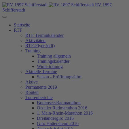
RV 1897
Schifferstadt
Startseite
RTF
RTF-Terminkalender
Aktivitäten
RTF-Flyer (pdf)
Training
Training allgemein
Trainingskalender
Wintertraining
Aktuelle Termine
Saison - Eröffnungsfahrt
Aktive
Permanente 2019
Routen
Tourenberichte
Bodensee-Radmarathon
Ötztaler Radmarathon 2016
1. Main-Rhein-Marathon 2016
Dreiländergiro 2016
Giro Hattersheim 2016
Aichach-Fahrt 2015