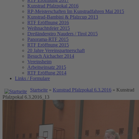
RTF Eröffnung 2017
Kunstrad Pfalzpokal 2016
RP-Meisterschaften
Im Kunstradfahren Mai 2015
Kunstrad-Bambini & Pfalzcup 2013
RTF Eröffnung 2016
Weihnachtsfeier 2015
Dreiländergiro Nauders / Tirol 2015
Panorama-RTF 2015
RTF Eröffnung 2015
20 Jahre Vereinspartnerschaft
Besuch Aichacher 2014
Vereinsheim
Arbeitseinsatz 2015
RTF Eröffung 2014
Links / Formulare
Startseite
»
Kunstrad Pfalzpokal 6.3.2016
» Kunstrad
Pfalzpokal 6.3.2016_13