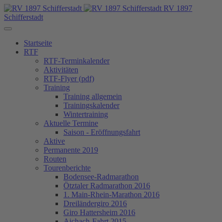
RV 1897
Schifferstadt
Startseite
RTF
RTF-Terminkalender
Aktivitäten
RTF-Flyer (pdf)
Training
Training allgemein
Trainingskalender
Wintertraining
Aktuelle Termine
Saison - Eröffnungsfahrt
Aktive
Permanente 2019
Routen
Tourenberichte
Bodensee-Radmarathon
Ötztaler Radmarathon 2016
1. Main-Rhein-Marathon 2016
Dreiländergiro 2016
Giro Hattersheim 2016
Aichach-Fahrt 2015