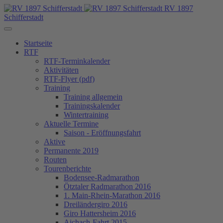
RV 1897
Schifferstadt
Startseite
RTF
RTF-Terminkalender
Aktivitäten
RTF-Flyer (pdf)
Training
Training allgemein
Trainingskalender
Wintertraining
Aktuelle Termine
Saison - Eröffnungsfahrt
Aktive
Permanente 2019
Routen
Tourenberichte
Bodensee-Radmarathon
Ötztaler Radmarathon 2016
1. Main-Rhein-Marathon 2016
Dreiländergiro 2016
Giro Hattersheim 2016
Aichach-Fahrt 2015