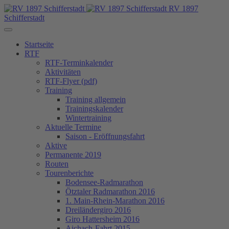
RV 1897
Schifferstadt
Startseite
RTF
RTF-Terminkalender
Aktivitäten
RTF-Flyer (pdf)
Training
Training allgemein
Trainingskalender
Wintertraining
Aktuelle Termine
Saison - Eröffnungsfahrt
Aktive
Permanente 2019
Routen
Tourenberichte
Bodensee-Radmarathon
Ötztaler Radmarathon 2016
1. Main-Rhein-Marathon 2016
Dreiländergiro 2016
Giro Hattersheim 2016
Aichach-Fahrt 2015