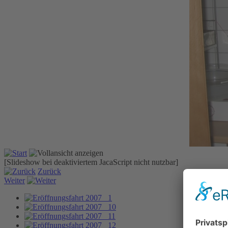
[Slideshow bei deaktiviertem JacaScript nicht nutzbar]
Zurück
Weiter