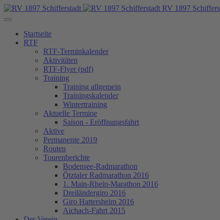
RV 1897 Schiffers
Startseite
RTF
RTF-Terminkalender
Aktivitäten
RTF-Flyer (pdf)
Training
Training allgemein
Trainingskalender
Wintertraining
Aktuelle Termine
Saison - Eröffnungsfahrt
Aktive
Permanente 2019
Routen
Tourenberichte
Bodensee-Radmarathon
Ötztaler Radmarathon 2016
1. Main-Rhein-Marathon 2016
Dreiländergiro 2016
Giro Hattersheim 2016
Aichach-Fahrt 2015
Der Verein