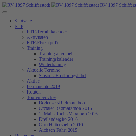
RV 1897 Schiffers
Startseite
RTF
RTF-Terminkalender
Aktivitäten
RTF-Flyer (pdf)
Training
Training allgemein
Trainingskalender
Wintertraining
Aktuelle Termine
Saison - Eröffnungsfahrt
Aktive
Permanente 2019
Routen
Tourenberichte
Bodensee-Radmarathon
Ötztaler Radmarathon 2016
1. Main-Rhein-Marathon 2016
Dreiländergiro 2016
Giro Hattersheim 2016
Aichach-Fahrt 2015
Der Verein