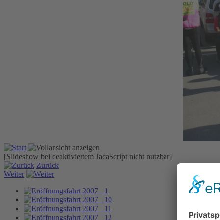
[Slideshow bei deaktiviertem JacaScript nicht nutzbar]
Zurück
Weiter