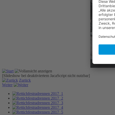
[Slideshow bei deaktiviertem JacaScript nicht nutzbar]
Zurück
Weiter