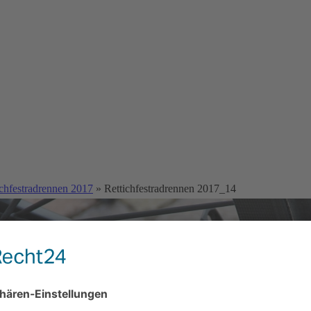
ichfestradrennen 2017
» Rettichfestradrennen 2017_14