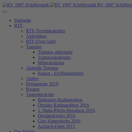
RV 1897 Schiffers
Startseite
RTF
RTF-Terminkalender
Aktivitäten
RTF-Flyer (pdf)
Training
Training allgemein
Trainingskalender
Wintertraining
Aktuelle Termine
Saison - Eröffnungsfahrt
Aktive
Permanente 2019
Routen
Tourenberichte
Bodensee-Radmarathon
Ötztaler Radmarathon 2016
1. Main-Rhein-Marathon 2016
Dreiländergiro 2016
Giro Hattersheim 2016
Aichach-Fahrt 2015
Der Verein