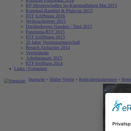
Kunstrad Pfalzpokal 2016
RP-Meisterschaften
Im Kunstradfahren Mai 2015
Kunstrad-Bambini & Pfalzcup 2013
RTF Eröffnung 2016
Weihnachtsfeier 2015
Dreiländergiro Nauders / Tirol 2015
Panorama-RTF 2015
RTF Eröffnung 2015
20 Jahre Vereinspartnerschaft
Besuch Aichacher 2014
Vereinsheim
Arbeitseinsatz 2015
RTF Eröffung 2014
Links / Formulare
Startseite
»
Bilder Verein
»
Rettichfestradrennen
»
Rett