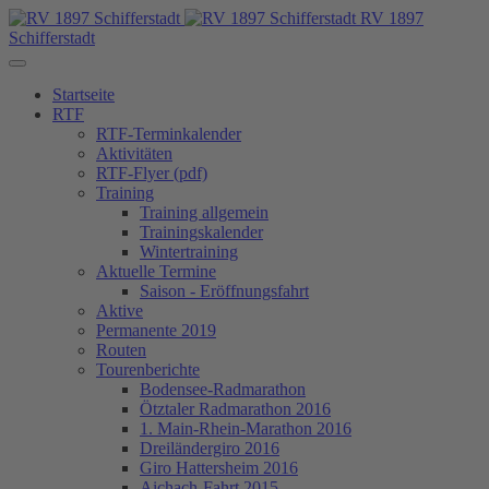
RV 1897
Schifferstadt
Startseite
RTF
RTF-Terminkalender
Aktivitäten
RTF-Flyer (pdf)
Training
Training allgemein
Trainingskalender
Wintertraining
Aktuelle Termine
Saison - Eröffnungsfahrt
Aktive
Permanente 2019
Routen
Tourenberichte
Bodensee-Radmarathon
Ötztaler Radmarathon 2016
1. Main-Rhein-Marathon 2016
Dreiländergiro 2016
Giro Hattersheim 2016
Aichach-Fahrt 2015