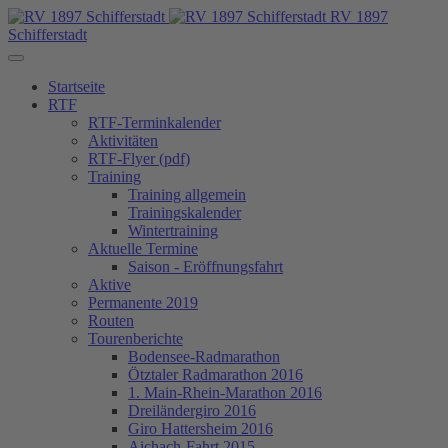
RV 1897
Schifferstadt
Startseite
RTF
RTF-Terminkalender
Aktivitäten
RTF-Flyer (pdf)
Training
Training allgemein
Trainingskalender
Wintertraining
Aktuelle Termine
Saison - Eröffnungsfahrt
Aktive
Permanente 2019
Routen
Tourenberichte
Bodensee-Radmarathon
Ötztaler Radmarathon 2016
1. Main-Rhein-Marathon 2016
Dreiländergiro 2016
Giro Hattersheim 2016
Aichach-Fahrt 2015