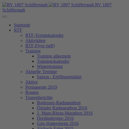
RV 1897
Schifferstadt
Startseite
RTF
RTF-Terminkalender
Aktivitäten
RTF-Flyer (pdf)
Training
Training allgemein
Trainingskalender
Wintertraining
Aktuelle Termine
Saison - Eröffnungsfahrt
Aktive
Permanente 2019
Routen
Tourenberichte
Bodensee-Radmarathon
Ötztaler Radmarathon 2016
1. Main-Rhein-Marathon 2016
Dreiländergiro 2016
Giro Hattersheim 2016
Aichach-Fahrt 2015