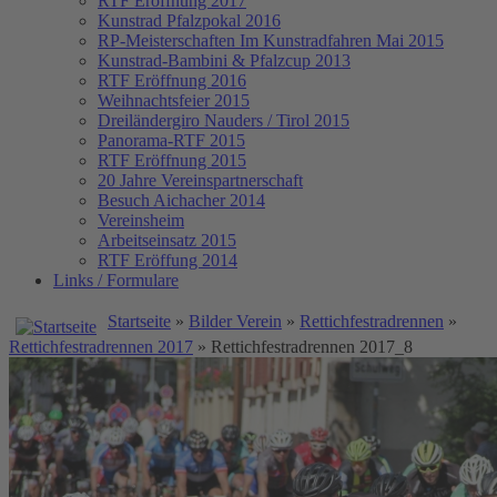
RTF Eröffnung 2017
Kunstrad Pfalzpokal 2016
RP-Meisterschaften
Im Kunstradfahren Mai 2015
Kunstrad-Bambini & Pfalzcup 2013
RTF Eröffnung 2016
Weihnachtsfeier 2015
Dreiländergiro Nauders / Tirol 2015
Panorama-RTF 2015
RTF Eröffnung 2015
20 Jahre Vereinspartnerschaft
Besuch Aichacher 2014
Vereinsheim
Arbeitseinsatz 2015
RTF Eröffung 2014
Links / Formulare
Startseite
»
Bilder Verein
»
Rettichfestradrennen
»
Rettichfestradrennen 2017
» Rettichfestradrennen 2017_8