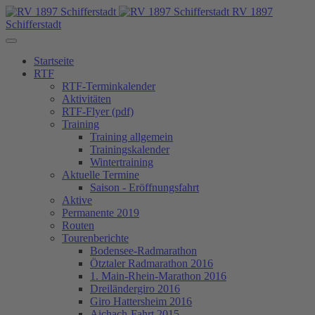
RV 1897
Schifferstadt
Startseite
RTF
RTF-Terminkalender
Aktivitäten
RTF-Flyer (pdf)
Training
Training allgemein
Trainingskalender
Wintertraining
Aktuelle Termine
Saison - Eröffnungsfahrt
Aktive
Permanente 2019
Routen
Tourenberichte
Bodensee-Radmarathon
Ötztaler Radmarathon 2016
1. Main-Rhein-Marathon 2016
Dreiländergiro 2016
Giro Hattersheim 2016
Aichach-Fahrt 2015