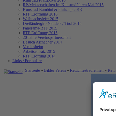
Kunstrad Pfalzpokal 2016
RP-Meisterschaften
Im Kunstradfahren Mai 2015
Kunstrad-Bambini & Pfalzcup 2013
RTF Eröffnung 2016
Weihnachtsfeier 2015
Dreiländergiro Nauders / Tirol 2015
Panorama-RTF 2015
RTF Eröffnung 2015
20 Jahre Vereinspartnerschaft
Besuch Aichacher 2014
Vereinsheim
Arbeitseinsatz 2015
RTF Eröffung 2014
Links / Formulare
Startseite
»
Bilder Verein
»
Rettichfestradrennen
»
Rett