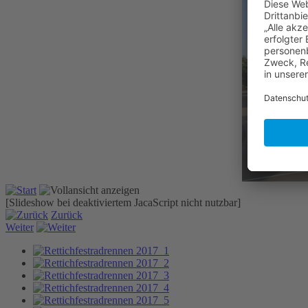
[Slideshow bei deaktiviertem JacaScript nicht nutzbar]
Zurück
Weiter