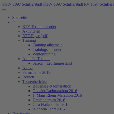
RV 1897 Schiffers
Startseite
RTF
RTF-Terminkalender
Aktivitäten
RTF-Flyer (pdf)
Training
Training allgemein
Trainingskalender
Wintertraining
Aktuelle Termine
Saison - Eröffnungsfahrt
Aktive
Permanente 2019
Routen
Tourenberichte
Bodensee-Radmarathon
Ötztaler Radmarathon 2016
1. Main-Rhein-Marathon 2016
Dreiländergiro 2016
Giro Hattersheim 2016
Aichach-Fahrt 2015
Der Verein