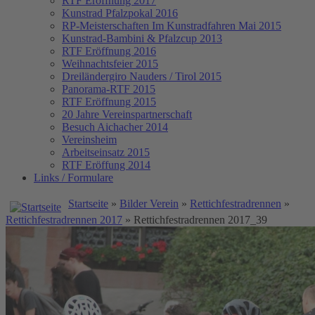
RTF Eröffnung 2017
Kunstrad Pfalzpokal 2016
RP-Meisterschaften
Im Kunstradfahren Mai 2015
Kunstrad-Bambini & Pfalzcup 2013
RTF Eröffnung 2016
Weihnachtsfeier 2015
Dreiländergiro Nauders / Tirol 2015
Panorama-RTF 2015
RTF Eröffnung 2015
20 Jahre Vereinspartnerschaft
Besuch Aichacher 2014
Vereinsheim
Arbeitseinsatz 2015
RTF Eröffung 2014
Links / Formulare
Startseite
»
Bilder Verein
»
Rettichfestradrennen
»
Rettichfestradrennen 2017
» Rettichfestradrennen 2017_39