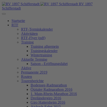
RV 1897
Schifferstadt
Startseite
RTF
RTF-Terminkalender
Aktivitäten
RTF-Flyer (pdf)
Training
Training allgemein
Trainingskalender
Wintertraining
Aktuelle Termine
Saison - Eröffnungsfahrt
Aktive
Permanente 2019
Routen
Tourenberichte
Bodensee-Radmarathon
Ötztaler Radmarathon 2016
1. Main-Rhein-Marathon 2016
Dreiländergiro 2016
Giro Hattersheim 2016
Aichach-Fahrt 2015